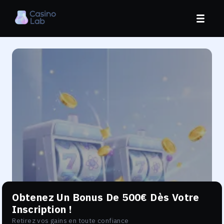
Obtenez Un Bonus De 500€ Dès Votre
Inscription !
Retirez vos gains en toute confiance