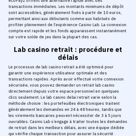
ecoPayz offrent une alternative rapide avec des
transactions immédiates. Les montants minimums de dépôt
sont accessibles, généralement fixés à partir de 10 euros,
permettant ainsi aux débutants comme aux habitués de
profiter pleinement de l’expérience Casino Lab. La connexion
compte est rapide et les fonds apparaissent instantanément
sur votre solde de jeu dans la plupart des cas.
Lab casino retrait : procédure et
délais
Le processus de lab casino retrait a été optimisé pour
garantir une expérience utilisateur optimale et des
transactions rapides. Après avoir effectué votre connexion
sécurisée, vous pouvez demander un retrait lab casino
directement depuis votre espace personnel en quelques
clics seulement. Le lab casino delai retrait varie selon la
méthode choisie : les portefeuilles électroniques traitent
généralement les demandes en 24 à 48 heures, tandis que
les virements bancaires peuvent nécessiter de 3 à 5 jours
ouvrables. Casino Lab s’engage à traiter toutes les demandes
de retrait dans les meilleurs délais, avec une équipe dédiée
qui vérifie chaque transaction pour assurer la sécurité