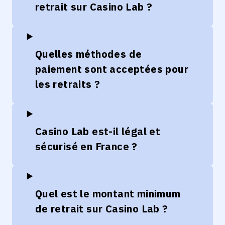
retrait sur Casino Lab ?
Quelles méthodes de
paiement sont acceptées pour
les retraits ?
Casino Lab est-il légal et
sécurisé en France ?
Quel est le montant minimum
de retrait sur Casino Lab ?