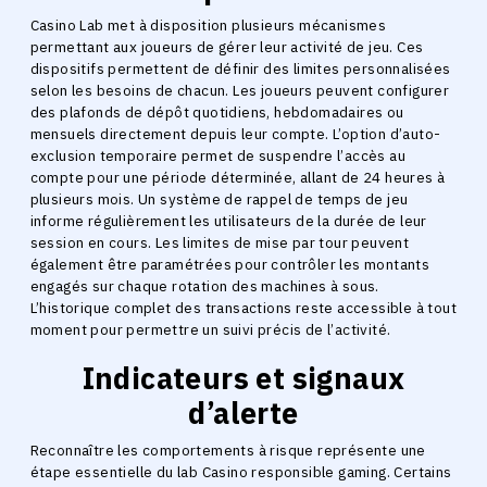
Casino Lab met à disposition plusieurs mécanismes
permettant aux joueurs de gérer leur activité de jeu. Ces
dispositifs permettent de définir des limites personnalisées
selon les besoins de chacun. Les joueurs peuvent configurer
des plafonds de dépôt quotidiens, hebdomadaires ou
mensuels directement depuis leur compte. L’option d’auto-
exclusion temporaire permet de suspendre l’accès au
compte pour une période déterminée, allant de 24 heures à
plusieurs mois. Un système de rappel de temps de jeu
informe régulièrement les utilisateurs de la durée de leur
session en cours. Les limites de mise par tour peuvent
également être paramétrées pour contrôler les montants
engagés sur chaque rotation des machines à sous.
L’historique complet des transactions reste accessible à tout
moment pour permettre un suivi précis de l’activité.
Indicateurs et signaux
d’alerte
Reconnaître les comportements à risque représente une
étape essentielle du lab Casino responsible gaming. Certains